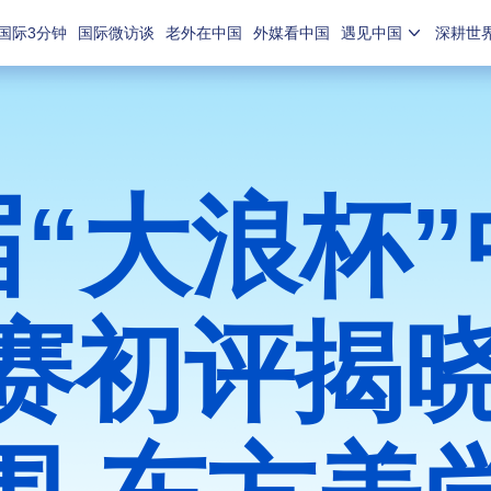
国际3分钟
国际微访谈
老外在中国
外媒看中国
遇见中国
深耕世
“大浪杯
赛初评揭晓