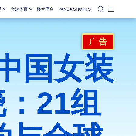
界
文娱体育
楼兰平台
PANDA SHORTS
站内搜索
广 告
”中国女装
：21组