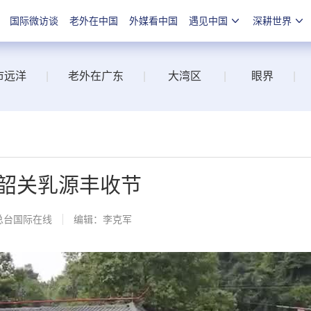
国际微访谈
老外在中国
外媒看中国
遇见中国
深耕世界
市远洋
|
老外在广东
|
大湾区
|
眼界
|
韶关乳源丰收节
总台国际在线
编辑：李克军