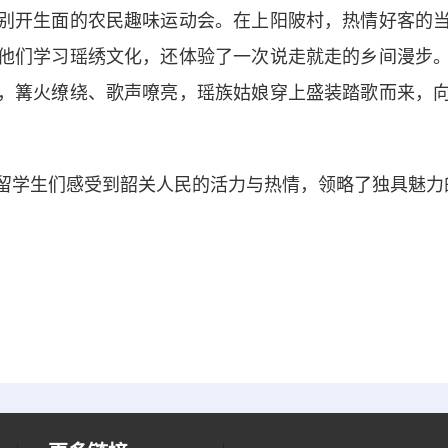
开生面的农民趣味运动会。在上阳陂村，热情好客的当
他们学习瑶绣文化，还体验了一次说走就走的乡间漫步
，篝火缭绕、歌声嘹亮，瑶族姑娘穿上盛装踏歌而来，
学生们感受到韶关人民的活力与热情，领略了独具魅力的