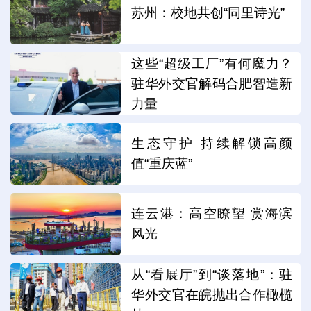
苏州：校地共创“同里诗光”
这些“超级工厂”有何魔力？
驻华外交官解码合肥智造新
力量
生态守护 持续解锁高颜
值“重庆蓝”
连云港：高空瞭望 赏海滨
风光
从“看展厅”到“谈落地”：驻
华外交官在皖抛出合作橄榄