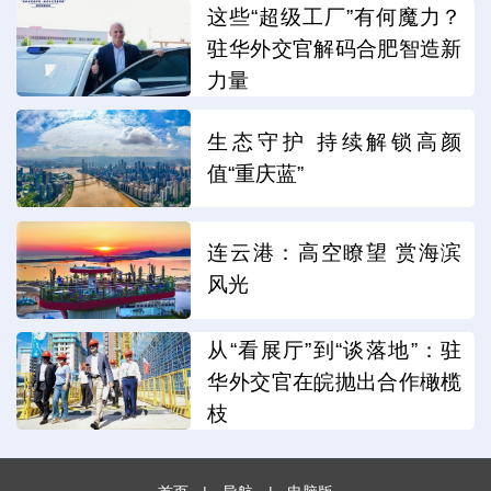
这些“超级工厂”有何魔力？
驻华外交官解码合肥智造新
力量
生态守护 持续解锁高颜
值“重庆蓝”
连云港：高空瞭望 赏海滨
风光
从“看展厅”到“谈落地”：驻
华外交官在皖抛出合作橄榄
枝