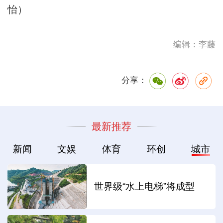
怡）
编辑：李藤
分享：
最新推荐
新闻
文娱
体育
环创
城市
世界级“水上电梯”将成型