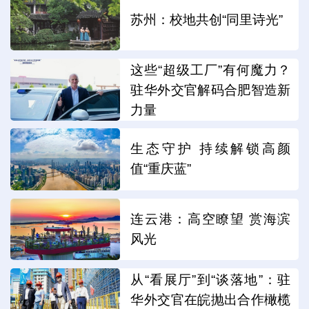
苏州：校地共创“同里诗光”
这些“超级工厂”有何魔力？
驻华外交官解码合肥智造新
力量
生态守护 持续解锁高颜
值“重庆蓝”
连云港：高空瞭望 赏海滨
风光
从“看展厅”到“谈落地”：驻
华外交官在皖抛出合作橄榄