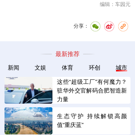
编辑：车园元
分享：
最新推荐
新闻
文娱
体育
环创
城市
这些“超级工厂”有何魔力？
驻华外交官解码合肥智造新
力量
生态守护 持续解锁高颜
值“重庆蓝”