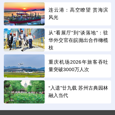
连云港：高空瞭望 赏海滨
风光
从“看展厅”到“谈落地”：驻
华外交官在皖抛出合作橄榄
枝
重庆机场2026年旅客吞吐
量突破3000万人次
“入遗”廿九载 苏州古典园林
融入当代