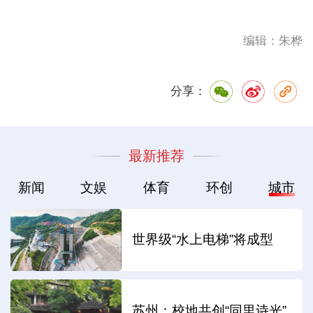
编辑：朱桦
分享：
最新推荐
新闻
文娱
体育
环创
城市
世界级“水上电梯”将成型
苏州：校地共创“同里诗光”