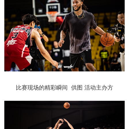
比赛现场的精彩瞬间 供图 活动主办方