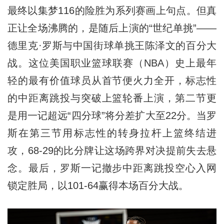
最终以集梦116的险胜为系列赛画上句点。但真
正让全场沸腾的，是随后上演的“世纪单挑”——
德里克·罗斯与中国街球单挑王陈泽文的百分大
战。这位美国职业篮球联赛（NBA）史上最年
轻的最有价值球员从首节便火力全开，标志性
的中距离跳投与突破上篮轮番上演，第二节更
是用一记超远“四分球”将分差扩大至22分。当罗
斯在第三节用标志性的转身拉杆上篮终结进
攻，68-29的比分牌让这场跨界对决提前失去悬
念。最后，罗斯一记撤步中距离跳投空心入网
锁定胜局，以101-64赢得本场百分大战。