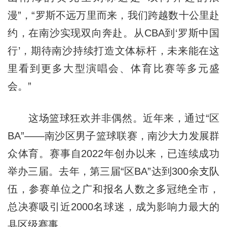
漫”，“罗斯不远万里而来，我们跨越数十公里赴
约，在南沙实现双向奔赴。从CBA到‘罗斯中国
行’，期待南沙持续打造文体标杆，未来能在这
里看到更多大型演唱会、体育比赛等多元盛
会。”
这场篮球狂欢并非偶然。近年来，通过“区
BA”——南沙区男子篮球联赛，南沙大力发展群
众体育。赛事自2022年创办以来，已连续成功
举办三届。去年，第三届“区BA”达到300
余支队
伍
，参赛单位之广和报名人数之多冠绝全市，
总决赛吸引近2000名球迷，成为影响力最大的
县区级赛事。