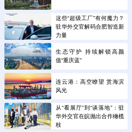
这些“超级工厂”有何魔力？
驻华外交官解码合肥智造新
力量
生态守护 持续解锁高颜
值“重庆蓝”
连云港：高空瞭望 赏海滨
风光
从“看展厅”到“谈落地”：驻
华外交官在皖抛出合作橄榄
枝