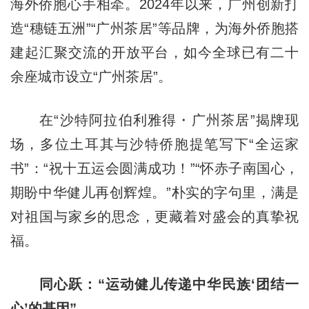
海外侨胞心手相牵。2024年以来，广州创新打
造“穗链五洲”“广州茶居”等品牌，为海外侨胞搭
建起汇聚交流的开放平台，如今全球已有二十
余座城市设立“广州茶居”。
在“沙特阿拉伯利雅得・广州茶居”揭牌现
场，多位土耳其与沙特侨胞提笔写下“全运家
书”：“祝十五运会圆满成功！”“怀赤子南国心，
期盼中华健儿再创辉煌。”朴实的字句里，满是
对祖国与家乡的思念，更藏着对盛会的真挚祝
福。
同心跃：“运动健儿传递中华民族‘团结一
心’的基因”