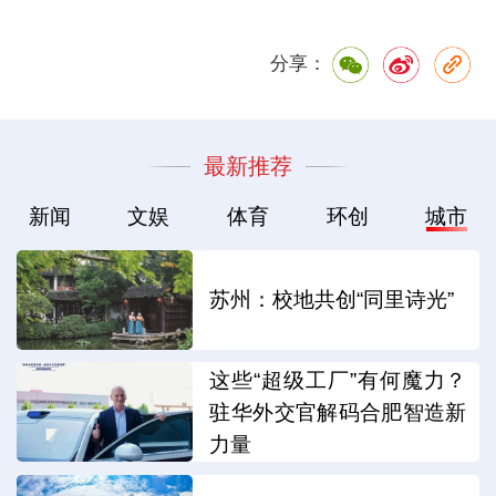
分享：
最新推荐
新闻
文娱
体育
环创
城市
苏州：校地共创“同里诗光”
这些“超级工厂”有何魔力？
驻华外交官解码合肥智造新
力量