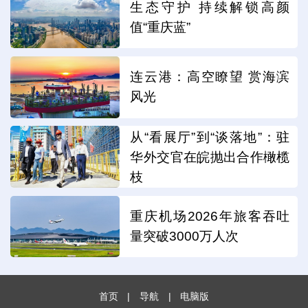
生态守护 持续解锁高颜
值“重庆蓝”
连云港：高空瞭望 赏海滨
风光
从“看展厅”到“谈落地”：驻
华外交官在皖抛出合作橄榄
枝
重庆机场2026年旅客吞吐
量突破3000万人次
首页
|
导航
|
电脑版