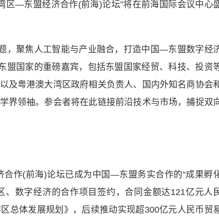
大湾区—东盟经济合作(前海)论坛”将在前海国际会议中心
题，聚焦人工智能与产业融合，打造中国—东盟数字经
与东盟国家的重磅嘉宾，包括东盟国家经贸、科技、投资
以及粤港澳大湾区政府相关负责人、国内外知名商协会
学界领袖。参会者将在此链接前沿技术与市场，捕捉双
合作(前海)论坛已成为中国—东盟务实合作的“成果孵
园区、数字经济的合作项目签约，合同金额达121亿元人
区总体发展规划》，后续推动实现超300亿元人民币贸