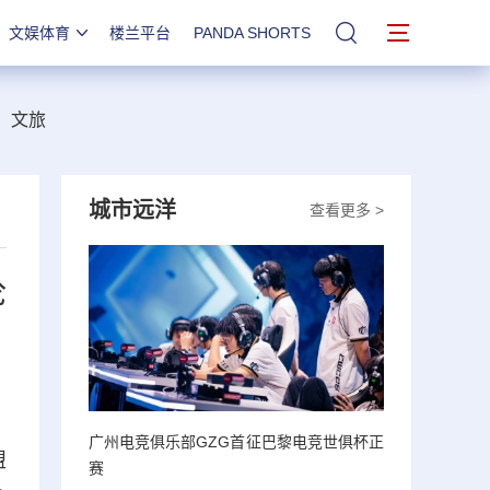
文娱体育
楼兰平台
PANDA SHORTS
站内搜索
文旅
城市远洋
查看更多 >
论
广州电竞俱乐部GZG首征巴黎电竞世俱杯正
盟
赛