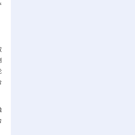
产
双
制
论
合
融
合