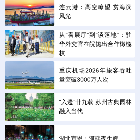
连云港：高空瞭望 赏海滨
风光
从“看展厅”到“谈落地”：驻
华外交官在皖抛出合作橄榄
枝
重庆机场2026年旅客吞吐
量突破3000万人次
“入遗”廿九载 苏州古典园林
融入当代
湖北宣恩：河畔夜生辉