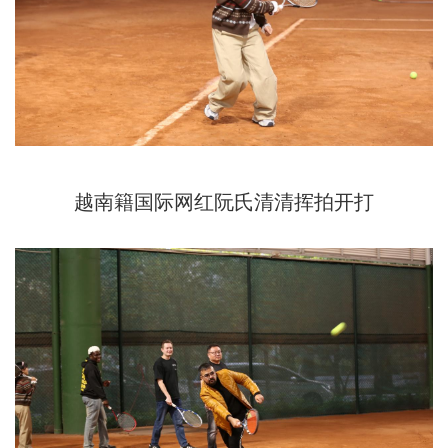
越南籍国际网红阮氏清清挥拍开打