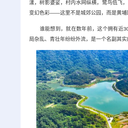
漾，树影婆娑，村内水网纵横，鹭鸟低飞，
变幻色彩——这里不是城郊公园，而是黄埔
谁能想到，就在数年前，这个拥有近30
局杂乱、青壮年纷纷外流，是一个名副其实的