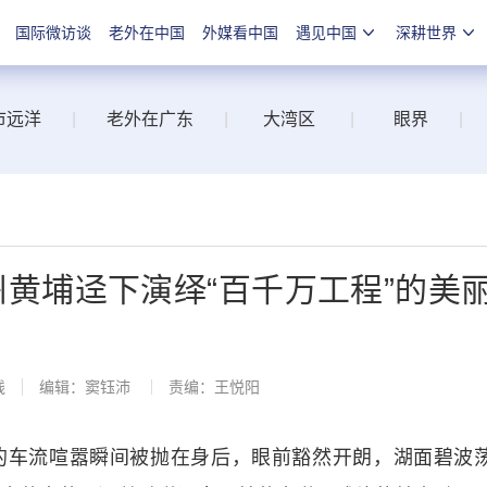
国际微访谈
老外在中国
外媒看中国
遇见中国
深耕世界
市远洋
|
老外在广东
|
大湾区
|
眼界
|
广州黄埔迳下演绎“百千万工程”的美
线
编辑：窦钰沛
责编：王悦阳
车流喧嚣瞬间被抛在身后，眼前豁然开朗，湖面碧波