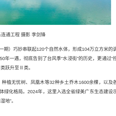
连通工程 摄影 李剑锋
）巧妙串联起120个自然水体，形成104万立方米的
0年一遇，彻底告别了台风季“水浸街”的历史，更通过“
Ⅳ类跃升至Ⅱ类。
种植无忧树、凤凰木等32种乡土乔木1600余棵，以及
体绿化格局。2024年，这里入选全省绿美广东生态建设
湿地”。