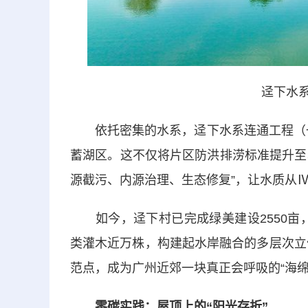
迳下水系
依托密集的水系，迳下水系连通工程（一期
蓄湖区。这不仅将片区防洪排涝标准提升至5
源截污、内源治理、生态修复”，让水质从
如今，迳下村已完成绿美建设2550亩，
类灌木近万株，构建起水岸融合的多层次立
范点，成为广州近郊一块真正会呼吸的“海绵
零碳实践：屋顶上的“阳光存折”