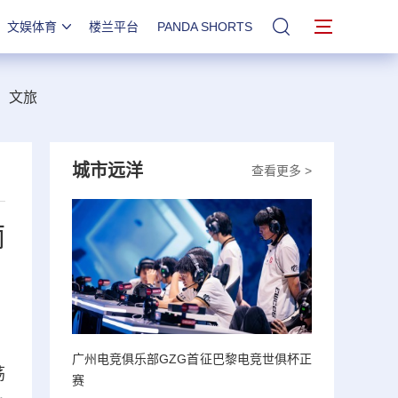
文娱体育
楼兰平台
PANDA SHORTS
站内搜索
文旅
城市远洋
查看更多 >
丽
广州电竞俱乐部GZG首征巴黎电竞世俱杯正
荡
赛