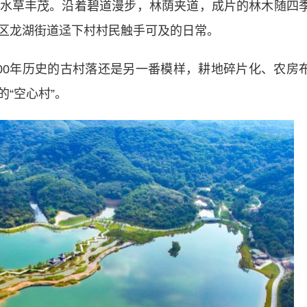
水草丰茂。沿着碧道漫步，林荫夹道，成片的林木随四
区龙湖街道迳下村村民触手可及的日常。
0年历史的古村落还是另一番模样，耕地碎片化、农房
“空心村”。