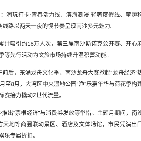
潮玩打卡·青春活力线、滨海浪漫·轻奢度假线、童趣
每条线路以两天一夜的慢节奏呈现南沙多元魅力。
计吸引约18万人次，第三届南沙斯诺克公开赛、开心
季等先行活动为文旅市场持续升温积蓄动能。
后，东涌龙舟文化季、南沙龙舟大赛掀起“龙舟经济”
月至8月，大湾区中央湿地公园“渔”乐嘉年华与荷花季构
标赛接力撬动Z世代流量。
沙推出“票根经济”与消费券发放等举措。主题月期间，南
、悠方天地等商圈联动景区、酒店及文体场馆，市民凭演出
娱乐专属折扣。