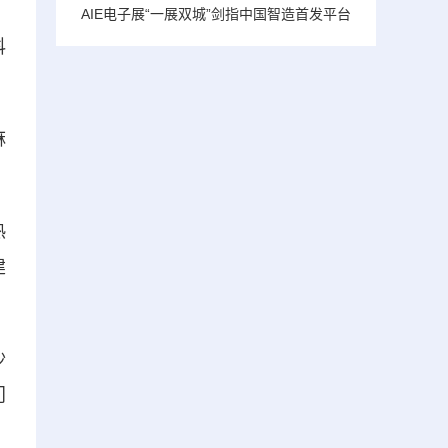
AIE电子展“一展双城”剑指中国智造首发平台
科
麻
热
建
沙
门