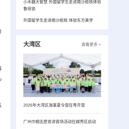
小木器大智慧 外国留学生走进南沙榄核体验
鲁班锁
外国留学生走进南沙榄核 体验东方美学
并
大湾区
查看更多 >
。
等
心
系
2026年大湾区海事夏令营在粤开营
，
广州巾帼志愿宣讲首场活动在越秀区启动