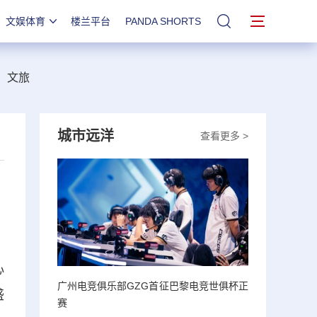
文娱体育
楼兰平台
PANDA SHORTS
站内搜索
文旅
城市远洋
查看更多 >
心
广州电竞俱乐部GZG首征巴黎电竞世俱杯正
盛
赛