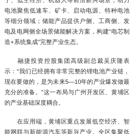
电池聚焦低速车、矿卡、启动电源、特种电池
等细分领域；储能产品提供户侧、工商侧、发
电及电网侧全场景储能解决方案，构建“电芯制
造+系统集成”完整产业生态。
融捷投资控股集团高级副总裁吴庆隆表
示：“我们已经拥有非常完整的锂电池产业链，
现在要做的，是为未来5—10年的产业爆发做最
充分的准备。”这一布局与广州开发区、黄埔区
的产业基础深度耦合。
在应用端，黄埔区重点发展低空经济、智
能网联与新能源汽车等新兴产业。全区集聚低