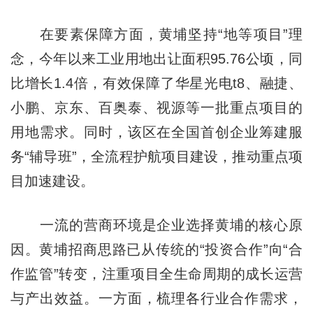
在要素保障方面，黄埔坚持“地等项目”理
念，今年以来工业用地出让面积95.76公顷，同
比增长1.4倍，有效保障了华星光电t8、融捷、
小鹏、京东、百奥泰、视源等一批重点项目的
用地需求。同时，该区在全国首创企业筹建服
务“辅导班”，全流程护航项目建设，推动重点项
目加速建设。
一流的营商环境是企业选择黄埔的核心原
因。黄埔招商思路已从传统的“投资合作”向“合
作监管”转变，注重项目全生命周期的成长运营
与产出效益。一方面，梳理各行业合作需求，