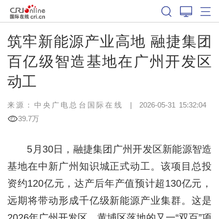
筑牢新能源产业高地 融捷集团
百亿级智造基地在广州开发区
动工
来源：中央广电总台国际在线
|
2026-05-31 15:32:04
39.7万
5月30日，融捷集团广州开发区新能源智造
基地在中新广州知识城正式动工。该项目总投
资约120亿元，达产后年产值预计超130亿元，
远期将带动形成千亿级新能源产业集群。这是
2026年广州开发区、黄埔区落地的又一“双百”项