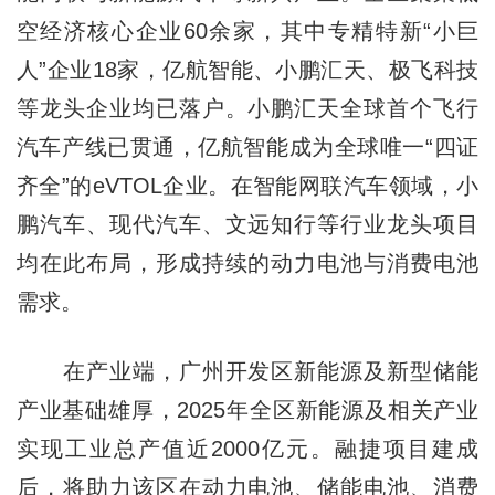
空经济核心企业60余家，其中专精特新“小巨
人”企业18家，亿航智能、小鹏汇天、极飞科技
等龙头企业均已落户。小鹏汇天全球首个飞行
汽车产线已贯通，亿航智能成为全球唯一“四证
齐全”的eVTOL企业。在智能网联汽车领域，小
鹏汽车、现代汽车、文远知行等行业龙头项目
均在此布局，形成持续的动力电池与消费电池
需求。
在产业端，广州开发区新能源及新型储能
产业基础雄厚，2025年全区新能源及相关产业
实现工业总产值近2000亿元。融捷项目建成
后，将助力该区在动力电池、储能电池、消费