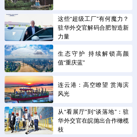
这些“超级工厂”有何魔力？
驻华外交官解码合肥智造新
力量
生态守护 持续解锁高颜
值“重庆蓝”
连云港：高空瞭望 赏海滨
风光
从“看展厅”到“谈落地”：驻
华外交官在皖抛出合作橄榄
枝