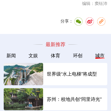
编辑：窦钰沛
分享：
最新推荐
新闻
文娱
体育
环创
城市
世界级“水上电梯”将成型
苏州：校地共创“同里诗光”