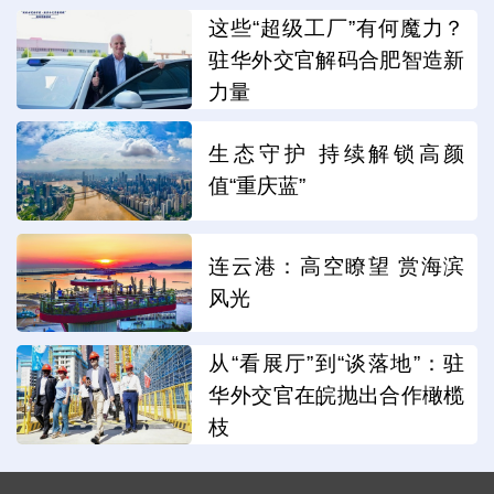
这些“超级工厂”有何魔力？
驻华外交官解码合肥智造新
力量
生态守护 持续解锁高颜
值“重庆蓝”
连云港：高空瞭望 赏海滨
风光
从“看展厅”到“谈落地”：驻
华外交官在皖抛出合作橄榄
枝