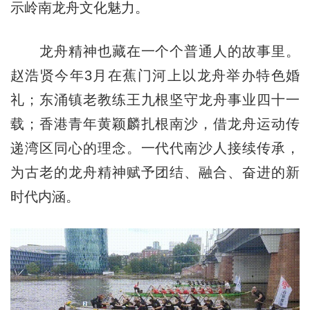
示岭南龙舟文化魅力。
龙舟精神也藏在一个个普通人的故事里。
赵浩贤今年3月在蕉门河上以龙舟举办特色婚
礼；东涌镇老教练王九根坚守龙舟事业四十一
载；香港青年黄颖麟扎根南沙，借龙舟运动传
递湾区同心的理念。一代代南沙人接续传承，
为古老的龙舟精神赋予团结、融合、奋进的新
时代内涵。