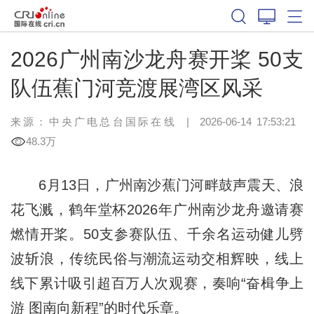
2026广州南沙龙舟赛开桨 50支
队伍蕉门河竞渡展湾区风采
来源：中央广电总台国际在线
|
2026-06-14 17:53:21
48.3万
6月13日，广州南沙蕉门河畔鼓声震天、浪
花飞溅，鹤年堂杯2026年广州南沙龙舟邀请赛
燃情开桨。50支参赛队伍、千余名运动健儿劈
波斩浪，传统民俗与潮流运动交相辉映，线上
线下累计吸引超百万人次观赛，奏响“奋楫争上
游 图南向新程”的时代乐章。