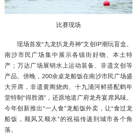
比赛现场
现场首发“九龙扒龙舟神”文创IP潮玩盲盒。
南沙市民广场集中展示各镇街好物、本土特
产；万达广场展销水上运动装备、非遗文创等
产品。傍晚，200余桌龙船饭在南沙市民广场盛
大开席，非遗黄阁烧肉、十九涌河鲜搭配鹤年
堂特制“得胜酒”，还原地道广府龙舟宴席风味。
今年创新推出“一人食”龙船饭外卖，让“食过龙
船饭，顺风又顺水”的祝福传递到城市各个角
落。