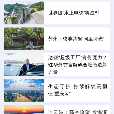
世界级“水上电梯”将成型
苏州：校地共创“同里诗光”
这些“超级工厂”有何魔力？
驻华外交官解码合肥智造新
力量
生态守护 持续解锁高颜
值“重庆蓝”
连云港：高空瞭望 赏海滨