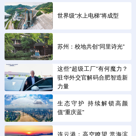
世界级“水上电梯”将成型
苏州：校地共创“同里诗光”
这些“超级工厂”有何魔力？
驻华外交官解码合肥智造新
力量
生态守护 持续解锁高颜
值“重庆蓝”
连云港：高空瞭望 赏海滨