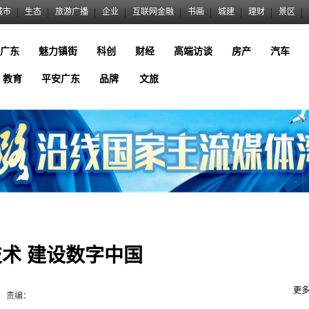
城市
生态
旅游广播
企业
互联网金融
书画
城建
理财
景区
广东
魅力镇街
科创
财经
高端访谈
房产
汽车
教育
平安广东
品牌
文旅
术 建设数字中国
更
责编：