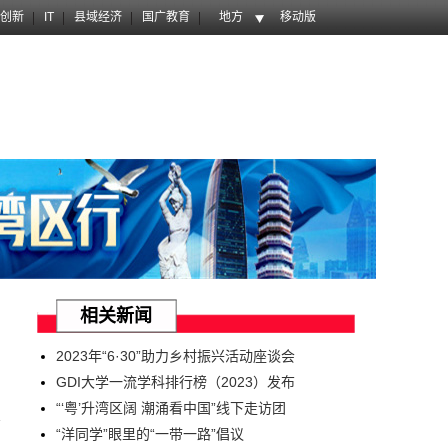
创新
IT
县域经济
国广教育
地方
移动版
相关新闻
2023年“6·30”助力乡村振兴活动座谈会
GDI大学一流学科排行榜（2023）发布
“‘粤’升湾区阔 潮涌看中国”线下走访团
多
“洋同学”眼里的“一带一路”倡议