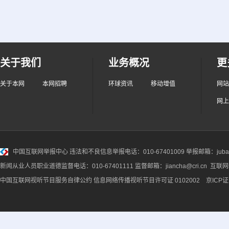
关于我们
业务概况
更
关于本网
本网招聘
环球资讯
移动增值
网站
网上
中国互联网举报中心
违法和不良信息举报电话：010-67401009 举报邮箱：jubao@
新闻从业人员职业道德监督电话：010-67401111 监督邮箱：jiancha@cri.cn 互联
中国互联网视听节目服务自律公约
信息网络传播视听节目许可证 0102002 京ICP证