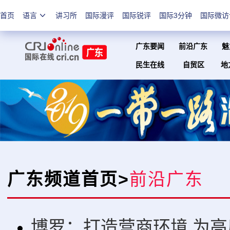
首页
语言
讲习所
国际漫评
国际锐评
国际3分钟
国际微访
广东要闻
前沿广东
魅
民生在线
自贸区
地
广东频道首页
>
前沿广东
博罗：打造营商环境 为