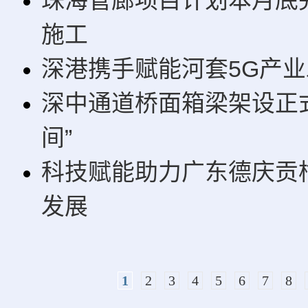
珠海管廊项目计划本月底
施工
深港携手赋能河套5G产
深中通道桥面箱梁架设正
间”
科技赋能助力广东德庆贡
发展
1
2
3
4
5
6
7
8