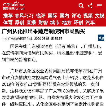
推荐
春风习习
锐评
国际
国内
评论
视频
文娱
体育
原创
直播
财智
城市
地方
环创
汽车
广州从化推出果蔬定制便利市民购买
中央广电总台国际在线
2020-03-08 15:55:57
国际在线广东频道消息（记者 韩希）：广州从化
在疫情期间为便利市民购买，特地推出“果蔬定制”，受
到市民的普遍欢迎。
广州市从化区农业农村局副局长邓伟琴7日在广州
市政府疫情防控防控新闻通气会上介绍说，这是从化自
2019年首次推出“定制荔枝”后在农业领域的又一次创
新。这样既方便和丰富了广大市民的餐桌，又解决了果
农菜农“滞销愁”的问题。自省发布重大突发公共卫生事
件一级响应以来，从化全区各类定制平台累计收购销售