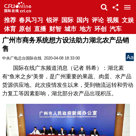
推荐
春风习习
锐评
国际
国内
评论
视频
文娱
体育
原创
直播
财智
城市
地方
环创
汽车
广州市商务系统想方设法助力湖北农产品销
售
中央广电总台国际在线
2020-04-08 18:33:00
国际在线广东频道消息（记者 韩希）：湖北素
有“鱼米之乡”美誉，是广州重要的果蔬、肉蛋、水产品
货源供应地。此次疫情发生以来，受到物流运转和劳动
力复工等因素影响，湖北部分农产品出现积压。