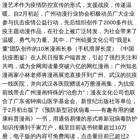
漫艺术作为疫情防控宣传的形式，支援战疫，传递温
暖。自2月初起，广州动漫行业协会积极动员广大企业
参与抗击疫情公益行动，先后组织创作了2000多件抗
疫主题动漫作品，在社会上被广泛转发，为社会带来了
温暖、勇气与力量。其中，广州铂曼文化公司“我是k
董”团队创作的10米漫画长卷（手机滑屏长度）《中国
抗疫图鉴》在人民日报客户端首发，引起了强烈关注和
共鸣，成为全网阅读量突破六亿的网红漫画；广州知名
漫画家小林老师将漫画展览直接开到广州、武汉的抗疫
一线医院，并向武汉各医院赠送4万册漫画集，为抗疫
前线带去广州漫画特殊的“治愈力”；漫友文化公司也联
合了广东省钟南山医学基金会、新世纪出版社等单位，
于2月初出版了《预防新型冠状病毒——有趣有用的健
康科普漫画》一书，用通俗易懂的形式将新冠病毒防护
知识传播到千家万户，截至目前该书销量超过10万
册，电子版的内容可免费阅读，点击量目前已超过2