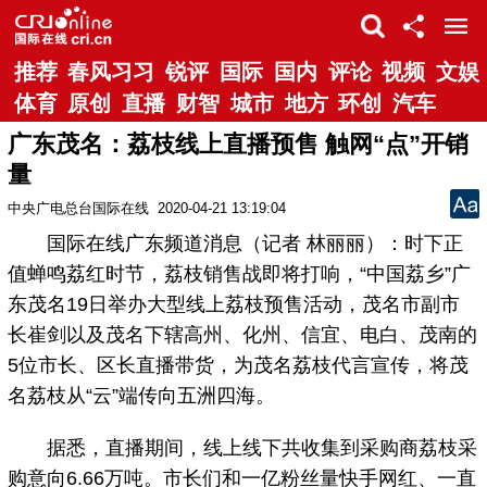
推荐
春风习习
锐评
国际
国内
评论
视频
文娱
体育
原创
直播
财智
城市
地方
环创
汽车
广东茂名：荔枝线上直播预售 触网“点”开销
量
中央广电总台国际在线
2020-04-21 13:19:04
国际在线广东频道消息（记者 林丽丽）：时下正
值蝉鸣荔红时节，荔枝销售战即将打响，“中国荔乡”广
东茂名19日举办大型线上荔枝预售活动，茂名市副市
长崔剑以及茂名下辖高州、化州、信宜、电白、茂南的
5位市长、区长直播带货，为茂名荔枝代言宣传，将茂
名荔枝从“云”端传向五洲四海。
据悉，直播期间，线上线下共收集到采购商荔枝采
购意向6.66万吨。市长们和一亿粉丝量快手网红、一直