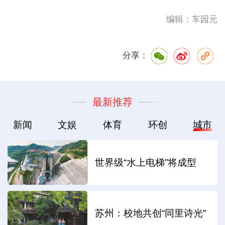
编辑：车园元
分享：
最新推荐
新闻
文娱
体育
环创
城市
世界级“水上电梯”将成型
苏州：校地共创“同里诗光”