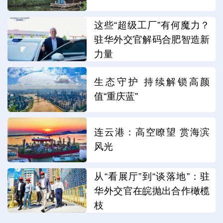
这些“超级工厂”有何魔力？
驻华外交官解码合肥智造新
力量
生态守护 持续解锁高颜
值“重庆蓝”
连云港：高空瞭望 赏海滨
风光
从“看展厅”到“谈落地”：驻
华外交官在皖抛出合作橄榄
枝