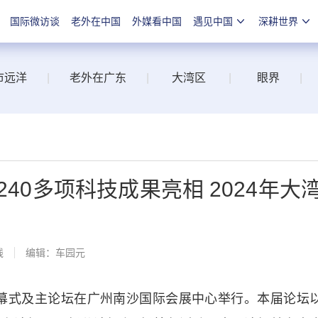
国际微访谈
老外在中国
外媒看中国
遇见中国
深耕世界
市远洋
|
老外在广东
|
大湾区
|
眼界
|
40多项科技成果亮相 2024年大
线
编辑：车园元
开幕式及主论坛在广州南沙国际会展中心举行。本届论坛