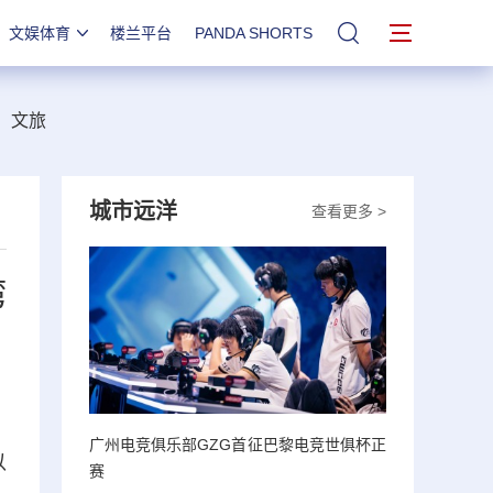
文娱体育
楼兰平台
PANDA SHORTS
站内搜索
文旅
城市远洋
查看更多 >
湾
广州电竞俱乐部GZG首征巴黎电竞世俱杯正
以
赛