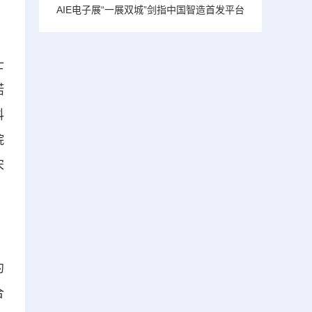
了
AIE电子展“一展双城”剑指中国智造首发平台
士
诺
科
院
宋
约
合