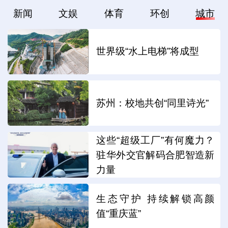
新闻
文娱
体育
环创
城市
世界级“水上电梯”将成型
苏州：校地共创“同里诗光”
这些“超级工厂”有何魔力？
驻华外交官解码合肥智造新
力量
生态守护 持续解锁高颜
值“重庆蓝”