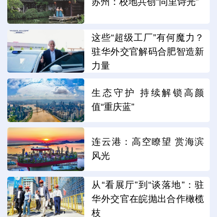
苏州：校地共创“同里诗光”
这些“超级工厂”有何魔力？
驻华外交官解码合肥智造新
力量
生态守护 持续解锁高颜
值“重庆蓝”
连云港：高空瞭望 赏海滨
风光
从“看展厅”到“谈落地”：驻
华外交官在皖抛出合作橄榄
枝