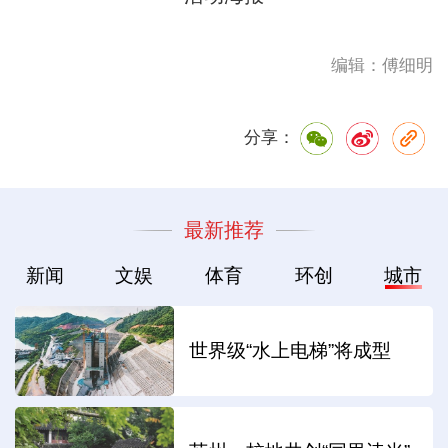
编辑：傅细明
分享：
最新推荐
新闻
文娱
体育
环创
城市
世界级“水上电梯”将成型