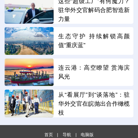
这些“超级工厂”有何魔力？
驻华外交官解码合肥智造新
力量
生态守护 持续解锁高颜
值“重庆蓝”
连云港：高空瞭望 赏海滨
风光
从“看展厅”到“谈落地”：驻
华外交官在皖抛出合作橄榄
枝
首页
|
导航
|
电脑版