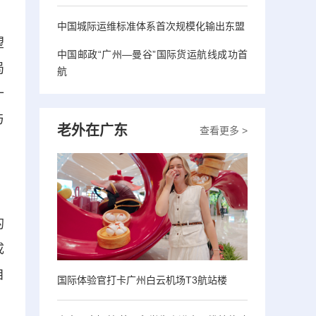
中国城际运维标准体系首次规模化输出东盟
望
中国邮政“广州—曼谷”国际货运航线成功首
局
航
十
与
老外在广东
查看更多 >
的
成
自
国际体验官打卡广州白云机场T3航站楼