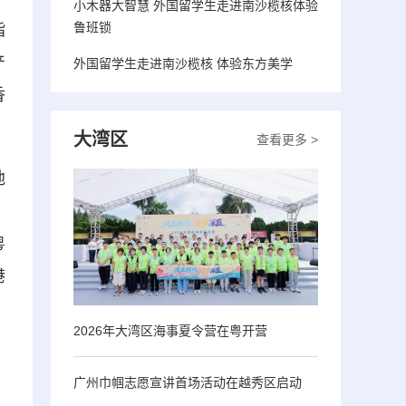
小木器大智慧 外国留学生走进南沙榄核体验
鲁班锁
指
产
外国留学生走进南沙榄核 体验东方美学
香
大湾区
查看更多 >
地
，
粤
港
2026年大湾区海事夏令营在粤开营
广州巾帼志愿宣讲首场活动在越秀区启动