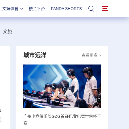
文娱体育
楼兰平台
PANDA SHORTS
站内搜索
文旅
城市远洋
查看更多 >
与
广州电竞俱乐部GZG首征巴黎电竞世俱杯正
面
赛