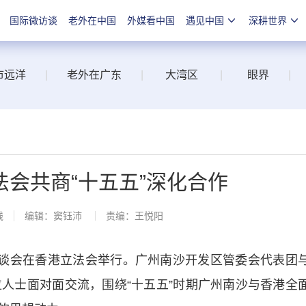
国际微访谈
老外在中国
外媒看中国
遇见中国
深耕世界
市远洋
|
老外在广东
|
大湾区
|
眼界
|
会共商“十五五”深化合作
线
编辑：窦钰沛
责编：王悦阳
谈会在香港立法会举行。广州南沙开发区管委会代表团
位人士面对面交流，围绕“十五五”时期广州南沙与香港全