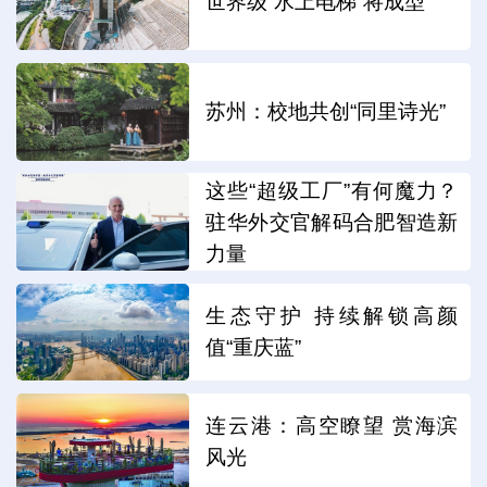
世界级“水上电梯”将成型
苏州：校地共创“同里诗光”
这些“超级工厂”有何魔力？
驻华外交官解码合肥智造新
力量
生态守护 持续解锁高颜
值“重庆蓝”
连云港：高空瞭望 赏海滨
风光