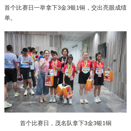
首个比赛日一举拿下3金3银1铜，交出亮眼成绩
单。
首个比赛日，茂名队拿下3金3银1铜