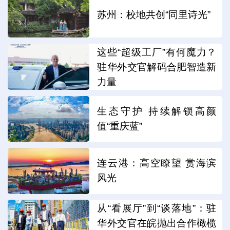
苏州：校地共创“同里诗光”
这些“超级工厂”有何魔力？
驻华外交官解码合肥智造新
力量
生态守护 持续解锁高颜
值“重庆蓝”
连云港：高空瞭望 赏海滨
风光
从“看展厅”到“谈落地”：驻
华外交官在皖抛出合作橄榄