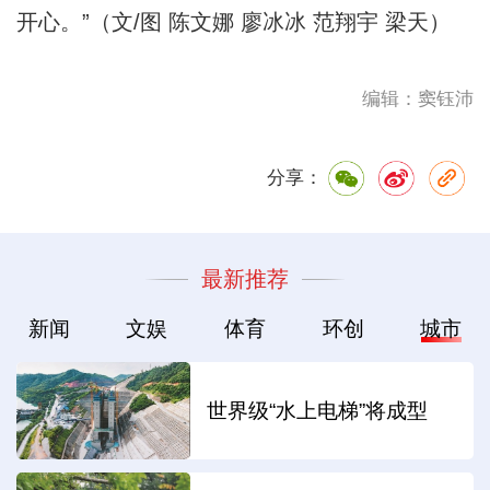
开心。”（文/图 陈文娜 廖冰冰 范翔宇 梁天）
编辑：窦钰沛
分享：
最新推荐
新闻
文娱
体育
环创
城市
世界级“水上电梯”将成型