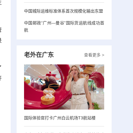
主
中国城际运维标准体系首次规模化输出东盟
中国邮政“广州—曼谷”国际货运航线成功首
管
航
录
老外在广东
查看更多 >
了
圩
国际体验官打卡广州白云机场T3航站楼