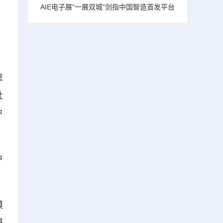
AIE电子展“一展双城”剑指中国智造首发平台
靠
社
户
户
模