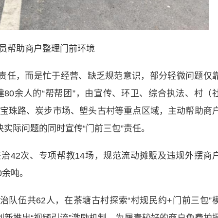
队员帮助商户整理门前环境
责任，而是忙于经营、缺乏规范意识，部分轻微问题仅
80余人的“帮帮团”，由宣传、环卫、综合执法、村（
宝珠路、炭步市场、塱头古村等重点区域，主动帮助商
决实际问题的同时宣传“门前三包”责任。
42次、专项帮教14场，规范流动摊贩及违规外摆商
0余吨。
伍共62人，在茶塘古村探索“村规民约+门前三包”