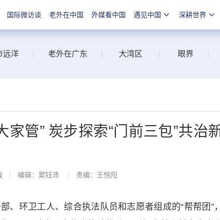
国际微访谈
老外在中国
外媒看中国
遇见中国
深耕世界
市远洋
|
老外在广东
|
大湾区
|
眼界
|
大家管” 炭步探索“门前三包”共治
线
编辑：窦钰沛
责编：王悦阳
、环卫工人、综合执法队员和志愿者组成的“帮帮团”