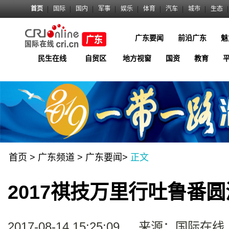
首页
国际
国内
军事
娱乐
体育
汽车
城市
生态
广东要闻
前沿广东
魅
民生在线
自贸区
地方视窗
国资
教育
首页
>
广东频道
>
广东要闻
>
正文
2017祺技万里行吐鲁番
2017-08-14 15:25:09
来源：国际在线