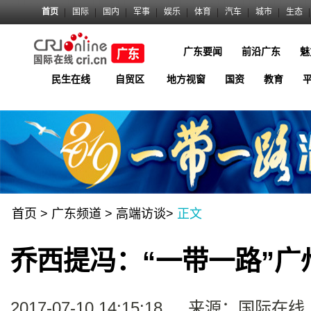
首页
国际
国内
军事
娱乐
体育
汽车
城市
生态
广东要闻
前沿广东
魅
民生在线
自贸区
地方视窗
国资
教育
首页
>
广东频道
>
高端访谈
>
正文
乔西提冯：“一带一路”广
2017-07-10 14:15:18
来源：国际在线